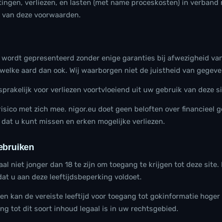
htingen, verliezen, en lasten (met name proceskosten) in verban
g van deze voorwaarden.
 wordt gepresenteerd zonder enige garanties bij afwezigheid van
 welke aard dan ook. Wij waarborgen niet de juistheid van gegev
sprakelijk voor verliezen voortvloeiend uit uw gebruik van deze si
isico met zich mee. nigor.eu doet geen beloften over financieel 
d dat u kunt missen en erken mogelijke verliezen.
ebruiken
l niet jonger dan 18 te zijn om toegang te krijgen tot deze site. 
 dat u aan deze leeftijdsbeperking voldoet.
 kan de vereiste leeftijd voor toegang tot gokinformatie hoger z
ang tot dit soort inhoud legaal is in uw rechtsgebied.