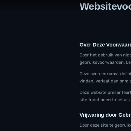
Websitevo
Ga
naar
de
inhoud
Over Deze Voorwaar
Door het gebruik van nigo
gebruiksvoorwaarden. Lee
Deze overeenkomst defini
vinden, verlaat dan onmid
Deze website presenteer
site functioneert niet als
Vrijwaring door Gebr
Door deze site te gebrui