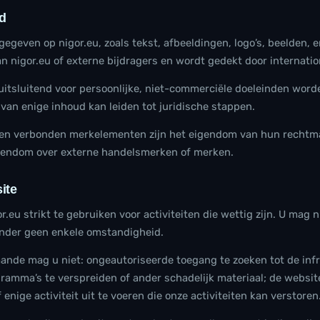
d
egeven op nigor.eu, zoals tekst, afbeeldingen, logo’s, beelden, e
an nigor.eu of externe bijdragers en wordt gedekt door internati
uitsluitend voor persoonlijke, niet-commerciële doeleinden wor
van enige inhoud kan leiden tot juridische stappen.
 en verbonden merkelementen zijn het eigendom van hun rechtma
gendom over externe handelsmerken of merken.
ite
r.eu strikt te gebruiken voor activiteiten die wettig zijn. U mag 
onder geen enkele omstandigheid.
nde mag u niet: ongeautoriseerde toegang te zoeken tot de inf
ramma’s te verspreiden of ander schadelijk materiaal; de website
enige activiteit uit te voeren die onze activiteiten kan verstoren