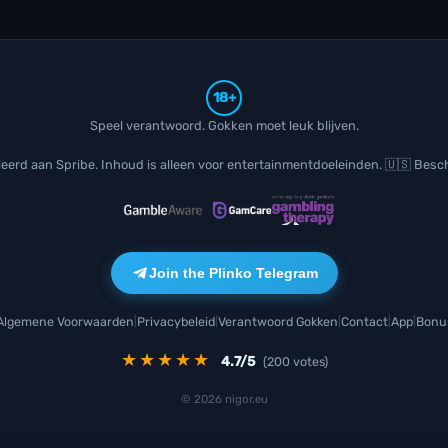
18+
Speel verantwoord. Gokken moet leuk blijven.
lieerd aan
Spribe
. Inhoud is alleen voor entertainmentdoeleinden. 🇺🇸 Besch
Join the Plinko Telegram
Algemene Voorwaarden
Privacybeleid
Verantwoord Gokken
Contact
App
Bonu
|
|
|
|
|
★★★★★
4.7
/5
(
200
votes)
© 2026 nigor.eu