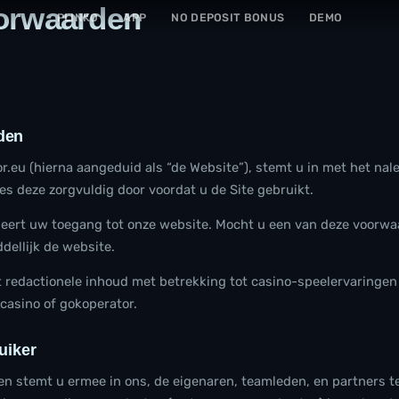
orwaarden
PLINKO
APP
NO DEPOSIT BONUS
DEMO
den
r.eu (hierna aangeduid als “de Website”), stemt u in met het nal
s deze zorgvuldig door voordat u de Site gebruikt.
eert uw toegang tot onze website. Mocht u een van deze voorwa
dellijk de website.
t redactionele inhoud met betrekking tot casino-speelervaring
 casino of gokoperator.
uiker
ken stemt u ermee in ons, de eigenaren, teamleden, en partners 